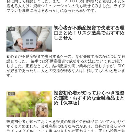
覧に関して解説しました。また、２０００万円問題など老後に不安を
抱える人向けに資産シミュレーションの例も載せてみました。ライフ
プランを真剣に考えるきっかけになったら幸いです。
初心者が不動産投資で失敗する理
投資
由まとめ！リスク激高でおすすめ
しません
初心者が不動産投資で失敗するケース、なぜ失敗するのかについて解
説しました。 後半では不動産投資で成功する方法についてもご紹介
しました。正直なところ、結構敷居の高い業界だと感じますが、DIY
が好きであったり、人との交流が好きな人は目指してもいいと思いま
す。
投資初心者が知っておくべき投資
投資
の知識・おすすめな金融商品まと
め【保存版】
投資初心者が知っておくべき投資の知識や金融商品についてわかりや
すくまとめました。金融商品は様々なものがあり、自身の資金状況や
ライフスタイルによって選ぶべきものが変わります。正しい投資の知