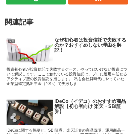
関連記事
なぜ初心者は投資信託で失敗する
投資
のか？おすすめしない理由を解
説！
投資初心者が投資信託で失敗するケース、やってはいけない投資につ
いて解説します。ここで触れている投資信託は、プロに運用を任せる
アクティブ型の投資信託を指します。 私も会社員時代にやっていた
企業型確定拠出年金（401k）で失敗しま...
iDeCo（イデコ）のおすすめ商品
投資
解説【初心者向け 楽天・SBI証
券】
iDeCoに関する概要と、SBI証券、楽天証券の商品説明、運用商品一