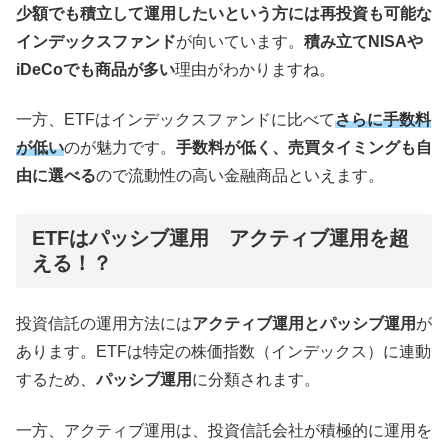
少額でも積立して運用したいという方には再投資も可能な
インデックスファンド
が向いています。
積み立てNISAや
iDeCoでも商品が多い
理由がわかりますね。
一方、ETFはインデックスファンドに比べて
さらに手数料
が低い
のが魅力です。
手数料が低く、売買タイミングも自
由に選べる
ので流動性の高い金融商品といえます。
ETFはパッシブ運用 アクティブ運用を超
える！？
投資信託の運用方法には
アクティブ運用とパッシブ運用
が
あります。ETFは特定の株価指数（インデックス）に連動
するため、
パッシブ運用
に分類されます。
一方、アクティブ運用は、投資信託会社が積極的に運用を