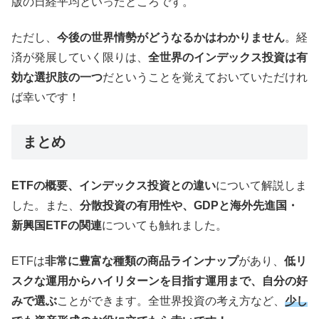
版の日経平均といったところです。
ただし、
今後の世界情勢がどうなるかはわかりません
。経
済が発展していく限りは、
全世界のインデックス投資は有
効な選択肢の一つ
だということを覚えておいていただけれ
ば幸いです！
まとめ
ETFの概要、インデックス投資との違い
について解説しま
した。また、
分散投資の有用性や、GDPと海外先進国・
新興国ETFの関連
についても触れました。
ETFは
非常に豊富な種類の商品ラインナップ
があり、
低リ
スクな運用からハイリターンを目指す運用まで、自分の好
みで選ぶ
ことができます。全世界投資の考え方など、
少し