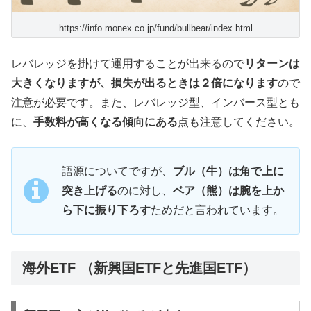
https://info.monex.co.jp/fund/bullbear/index.html
レバレッジを掛けて運用することが出来るので
リターンは
大きくなりますが、損失が出るときは２倍になります
ので
注意が必要です。また、レバレッジ型、インバース型とも
に、
手数料が高くなる傾向にある
点も注意してください。
語源についてですが、
ブル（牛）は角で上に
突き上げる
のに対し、
ベア（熊）は腕を上か
ら下に振り下ろす
ためだと言われています。
海外ETF （新興国ETFと先進国ETF）