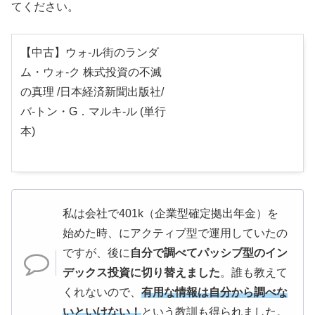
てください。
【中古】ウォ-ル街のランダ
ム・ウォ-ク 株式投資の不滅
の真理 /日本経済新聞出版社/
バ-トン・G．マルキ-ル (単行
本)
私は会社で401k（企業型確定拠出年金）を
始めた時、にアクティブ型で運用していたの
ですが、後に
自分で調べてパッシブ型のイン
デックス投資に切り替えました
。誰も教えて
くれないので、
有用な情報は自分から調べな
いといけない！
という教訓も得られました。