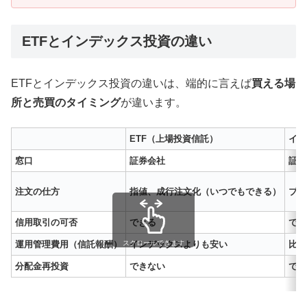
ETFとインデックス投資の違い
ETFとインデックス投資の違いは、端的に言えば
買える場
所と売買のタイミング
が違います。
ETF（上場投資信託）
イン
窓口
証券会社
証券
注文の仕方
指値、成行注文化（いつでもできる）
ブラ
信用取引の可否
できる
でき
スクロールできます
運用管理費用（信託報酬）
インデックスよりも安い
比較
分配金再投資
できない
でき