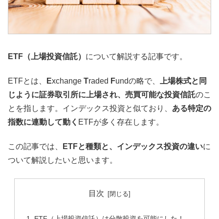
ETF（上場投資信託）
について解説する記事です。
ETFとは、
E
xchange
T
raded
F
undの略で、
上場株式と同
じように証券取引所に上場され、売買可能な投資信託
のこ
とを指します。インデックス投資と似ており、
ある特定の
指数に連動して動く
ETFが多く存在します。
この記事では、
ETFと種類と、インデックス投資の違い
に
ついて解説したいと思います。
目次
ETF（上場投資信託）は分散投資を可能にした！