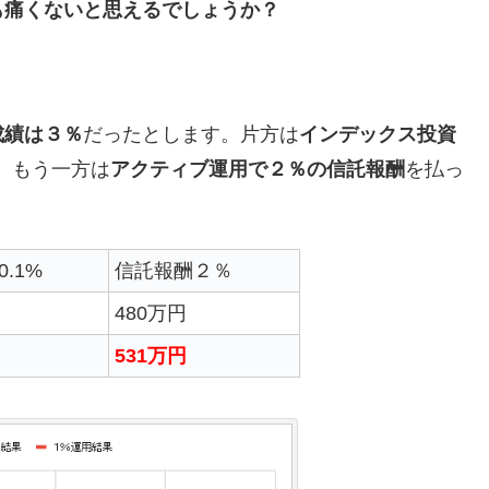
も痛くないと思えるでしょうか？
成績は３％
だったとします。片方は
インデックス投資
、もう一方は
アクティブ運用で２％の信託報酬
を払っ
.1%
信託報酬２％
480万円
531万円